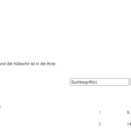
und die hübsche ist in die Knie.
g
1
9
3
1