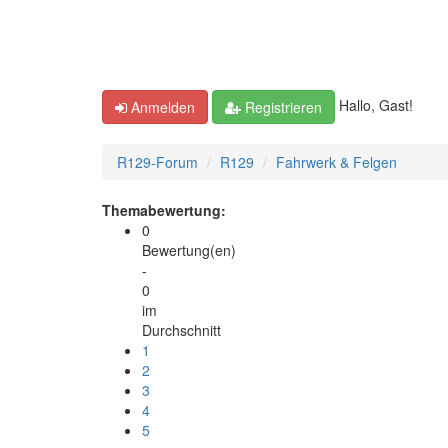
Hallo, Gast!
Anmelden
Registrieren
R129-Forum
R129
Fahrwerk & Felgen
Themabewertung:
0
Bewertung(en)
-
0
im
Durchschnitt
1
2
3
4
5