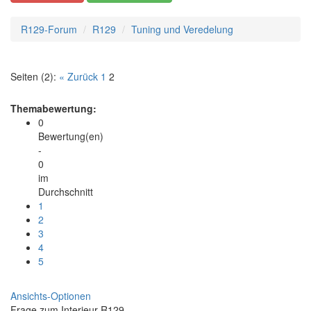
R129-Forum
R129
Tuning und Veredelung
Seiten (2):
« Zurück
1
2
Themabewertung:
0
Bewertung(en)
-
0
im
Durchschnitt
1
2
3
4
5
Ansichts-Optionen
Frage zum Interieur R129