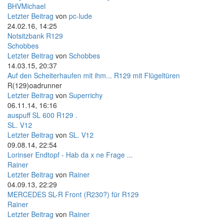
BHVMichael
Letzter Beitrag
von
pc-lude
24.02.16, 14:25
Notsitzbank R129
Schobbes
Letzter Beitrag
von
Schobbes
14.03.15, 20:37
Auf den Scheiterhaufen mit ihm... R129 mit Flügeltüren
R(129)oadrunner
Letzter Beitrag
von
Superrichy
06.11.14, 16:16
auspuff SL 600 R129 .
SL. V12
Letzter Beitrag
von
SL. V12
09.08.14, 22:54
Lorinser Endtopf - Hab da x ne Frage ...
Rainer
Letzter Beitrag
von
Rainer
04.09.13, 22:29
MERCEDES SL-R Front (R230?) für R129
Rainer
Letzter Beitrag
von
Rainer