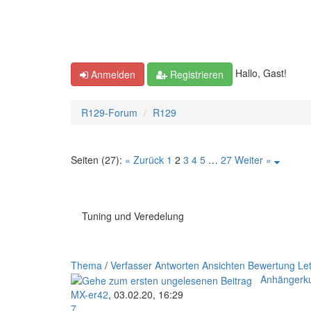
Hallo, Gast!
Anmelden
Registrieren
R129-Forum
R129
Seiten (27):
« Zurück
1
2
3
4
5
…
27
Weiter »
Tuning und Veredelung
Thema
/
Verfasser
Antworten
Ansichten
Bewertung
Let
Anhängerk
MX-er42
,
03.02.20, 16:29
7