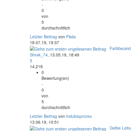
-
0
von
5
durchschnittlich
Letzter Beitrag
von
Päda
18.07.19, 19:37
Farbbezeic
Shrek_74
,
13.05.19, 18:49
5
14,218
0
Bewertung(en)
-
0
von
5
durchschnittlich
Letzter Beitrag
von
indubioproreo
13.06.19, 10:51
Gelbe Leitu