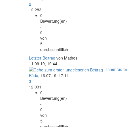
2
12,283
0
Bewertung(en)
-
0
von
5
durchschnittlich
Letzter Beitrag
von Mathes
11.09.19, 19:44
Innenraumv
Päda
,
16.07.19, 17:11
3
12,031
0
Bewertung(en)
-
0
von
5
durchschnittlich