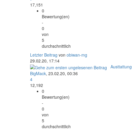
17,151
0
Bewertung(en)
-
0
von
5
durchschnittlich
Letzter Beitrag
von
obiwan-mg
29.02.20, 17:14
Austtattun
BigMack
,
23.02.20, 00:36
4
12,192
0
Bewertung(en)
-
0
von
5
durchschnittlich