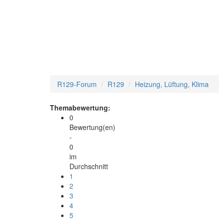
R129-Forum
R129
Heizung, Lüftung, Klima
Themabewertung:
0
Bewertung(en)
-
0
im
Durchschnitt
1
2
3
4
5