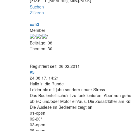
[SIZE="1"]Sir Stirling Moss[/SIZE]
Suchen
Zitieren
cali3
Member
Beiträge: 98
Themen: 30
Registriert seit: 26.02.2011
#5
24.08.17, 14:21
Hallo in die Runde
Leider nix mit juhu sondern neuer Stress.
Das Bedienteil scheint zu funktionieren. Aber nun geh
ob EC und/oder Motor ein/aus. Die Zusatzlüfter am Küh
Die Auslese im Bedienteil zeigt an:
01-open
02-20°
03-open
05-open