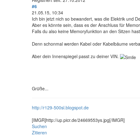
Registriert seit: 27.10.2012
#6
21.05.15, 10:34
Ich bin jetzt nich so bewandert, was die Elektrik und 
Aber es könnte sein, dass es der Anschluss für Memory
Falls du also keine Memoryfunktion an den Sitzen has
Denn schonmal werden Kabel oder Kabelbäume verbaut
Aber dein Innenspiegel passt zu deiner VIN.
Grüße...
http://r129-500sl.blogspot.de
[IMGR]http://up.picr.de/24669553ys.jpg[/IMGR]
Suchen
Zitieren