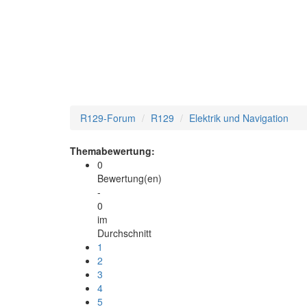
R129-Forum
R129
Elektrik und Navigation
Themabewertung:
0
Bewertung(en)
-
0
im
Durchschnitt
1
2
3
4
5