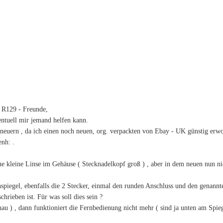
R129 - Freunde,
entuell mir jemand helfen kann.
neuern , da ich einen noch neuen, org. verpackten von Ebay - UK günstig erw
nh: .
e kleine Linse im Gehäuse ( Stecknadelkopf groß ) , aber in dem neuen nun nich
piegel, ebenfalls die 2 Stecker, einmal den runden Anschluss und den genannten
hrieben ist. Für was soll dies sein ?
au ) , dann funktioniert die Fernbedienung nicht mehr ( sind ja unten am Spieg