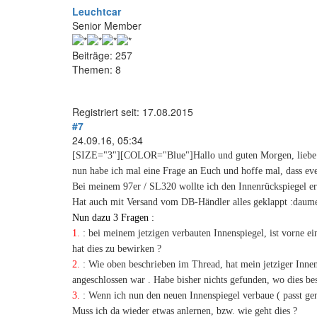
Leuchtcar
Senior Member
Beiträge: 257
Themen: 8
Registriert seit: 17.08.2015
#7
24.09.16, 05:34
[SIZE="3"][COLOR="Blue"]Hallo und guten Morgen, liebe 
nun habe ich mal eine Frage an Euch und hoffe mal, dass ev
Bei meinem 97er / SL320 wollte ich den Innenrückspiegel er
Hat auch mit Versand vom DB-Händler alles geklappt :daume
Nun dazu 3 Fragen :
1.
: bei meinem jetzigen verbauten Innenspiegel, ist vorne ein
hat dies zu bewirken ?
2.
: Wie oben beschrieben im Thread, hat mein jetziger Innens
angeschlossen war . Habe bisher nichts gefunden, wo dies besc
3.
: Wenn ich nun den neuen Innenspiegel verbaue ( passt gen
Muss ich da wieder etwas anlernen, bzw. wie geht dies ?