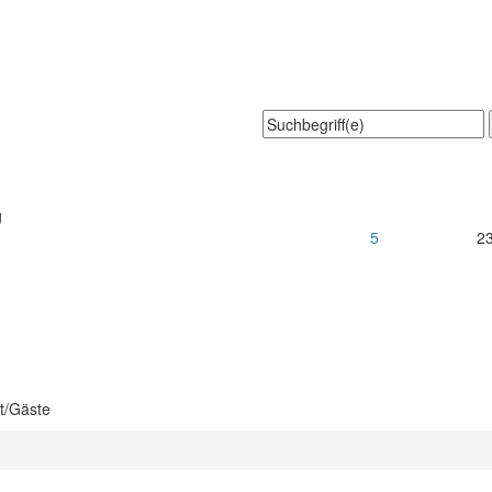
g
5
2
t/Gäste