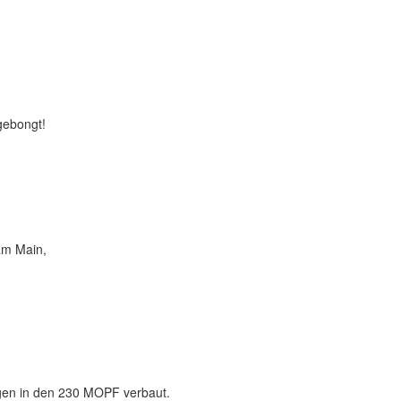
gebongt!
am Main,
gen in den 230 MOPF verbaut.