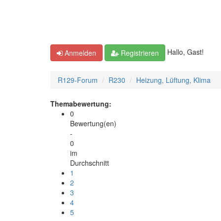
Hallo, Gast!
Anmelden
Registrieren
R129-Forum
R230
Heizung, Lüftung, Klima
Themabewertung:
0
Bewertung(en)
-
0
im
Durchschnitt
1
2
3
4
5